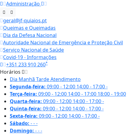
Administração
geral@jf-quiaios.pt
Queimas e Queimadas
Dia da Defesa Nacional
Autoridade Nacional de Emergência e Proteção Civil
Serviço Nacional de Saúde
Covid-19 - Informações
*
+351 233 910 260
Horários
Dia
Manhã
Tarde
Atendimento
Segunda-feira:
09:00 - 12:00
14:00 - 17:00
-
Terça-feira:
09:00 - 12:00
14:00 - 17:00
18:00 - 19:00
Quarta-feira:
09:00 - 12:00
14:00 - 17:00
-
Quinta-feira:
09:00 - 12:00
14:00 - 17:00
-
Sexta-feira:
09:00 - 12:00
14:00 - 17:00
-
Sábado:
-
-
-
Domingo:
-
-
-