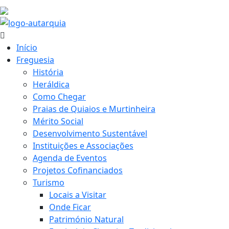
23.1 ºC
Início
Freguesia
História
Heráldica
Como Chegar
Praias de Quiaios e Murtinheira
Mérito Social
Desenvolvimento Sustentável
Instituições e Associações
Agenda de Eventos
Projetos Cofinanciados
Turismo
Locais a Visitar
Onde Ficar
Património Natural