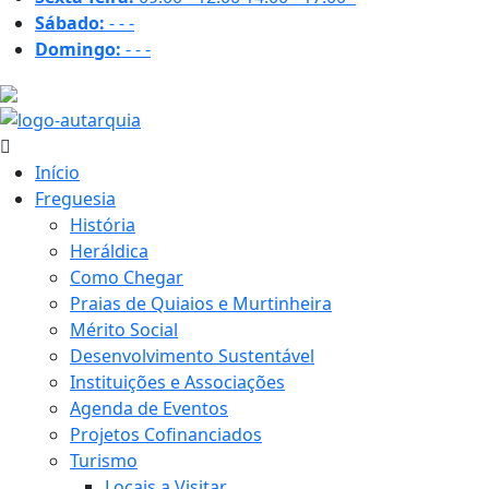
Sábado:
-
-
-
Domingo:
-
-
-
22.3 ºC
Início
Freguesia
História
Heráldica
Como Chegar
Praias de Quiaios e Murtinheira
Mérito Social
Desenvolvimento Sustentável
Instituições e Associações
Agenda de Eventos
Projetos Cofinanciados
Turismo
Locais a Visitar