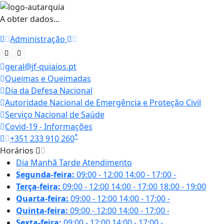
A obter dados...
Administração
geral@jf-quiaios.pt
Queimas e Queimadas
Dia da Defesa Nacional
Autoridade Nacional de Emergência e Proteção Civil
Serviço Nacional de Saúde
Covid-19 - Informações
*
+351 233 910 260
Horários
Dia
Manhã
Tarde
Atendimento
Segunda-feira:
09:00 - 12:00
14:00 - 17:00
-
Terça-feira:
09:00 - 12:00
14:00 - 17:00
18:00 - 19:00
Quarta-feira:
09:00 - 12:00
14:00 - 17:00
-
Quinta-feira:
09:00 - 12:00
14:00 - 17:00
-
Sexta-feira:
09:00 - 12:00
14:00 - 17:00
-