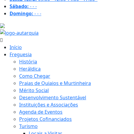
Sábado:
-
-
-
Domingo:
-
-
-
21 ºC
Início
Freguesia
História
Heráldica
Como Chegar
Praias de Quiaios e Murtinheira
Mérito Social
Desenvolvimento Sustentável
Instituições e Associações
Agenda de Eventos
Projetos Cofinanciados
Turismo
Locais a Visitar