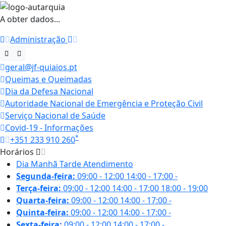
A obter dados...
Administração
geral@jf-quiaios.pt
Queimas e Queimadas
Dia da Defesa Nacional
Autoridade Nacional de Emergência e Proteção Civil
Serviço Nacional de Saúde
Covid-19 - Informações
*
+351 233 910 260
Horários
Dia
Manhã
Tarde
Atendimento
Segunda-feira:
09:00 - 12:00
14:00 - 17:00
-
Terça-feira:
09:00 - 12:00
14:00 - 17:00
18:00 - 19:00
Quarta-feira:
09:00 - 12:00
14:00 - 17:00
-
Quinta-feira:
09:00 - 12:00
14:00 - 17:00
-
Sexta-feira:
09:00 - 12:00
14:00 - 17:00
-