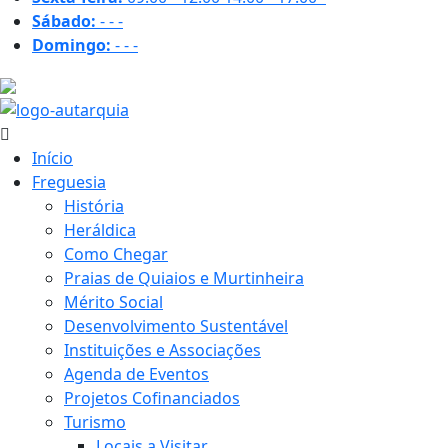
Sábado:
-
-
-
Domingo:
-
-
-
17.2 ºC
Início
Freguesia
História
Heráldica
Como Chegar
Praias de Quiaios e Murtinheira
Mérito Social
Desenvolvimento Sustentável
Instituições e Associações
Agenda de Eventos
Projetos Cofinanciados
Turismo
Locais a Visitar