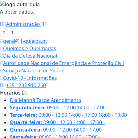
A obter dados...
Administração
geral@jf-quiaios.pt
Queimas e Queimadas
Dia da Defesa Nacional
Autoridade Nacional de Emergência e Proteção Civil
Serviço Nacional de Saúde
Covid-19 - Informações
*
+351 233 910 260
Horários
Dia
Manhã
Tarde
Atendimento
Segunda-feira:
09:00 - 12:00
14:00 - 17:00
-
Terça-feira:
09:00 - 12:00
14:00 - 17:00
18:00 - 19:00
Quarta-feira:
09:00 - 12:00
14:00 - 17:00
-
Quinta-feira:
09:00 - 12:00
14:00 - 17:00
-
Sexta-feira:
09:00 - 12:00
14:00 - 17:00
-