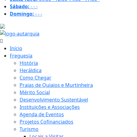
Sábado:
-
-
-
Domingo:
-
-
-
20.9 ºC
Início
Freguesia
História
Heráldica
Como Chegar
Praias de Quiaios e Murtinheira
Mérito Social
Desenvolvimento Sustentável
Instituições e Associações
Agenda de Eventos
Projetos Cofinanciados
Turismo
Locais a Visitar