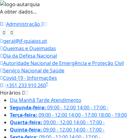
A obter dados...
Administração
geral@jf-quiaios.pt
Queimas e Queimadas
Dia da Defesa Nacional
Autoridade Nacional de Emergência e Proteção Civil
Serviço Nacional de Saúde
Covid-19 - Informações
*
+351 233 910 260
Horários
Dia
Manhã
Tarde
Atendimento
Segunda-feira:
09:00 - 12:00
14:00 - 17:00
-
Terça-feira:
09:00 - 12:00
14:00 - 17:00
18:00 - 19:00
Quarta-feira:
09:00 - 12:00
14:00 - 17:00
-
Quinta-feira:
09:00 - 12:00
14:00 - 17:00
-
Sexta-feira:
09:00 - 12:00
14:00 - 17:00
-