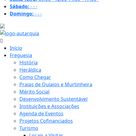
Sábado:
-
-
-
Domingo:
-
-
-
16.5 ºC
Início
Freguesia
História
Heráldica
Como Chegar
Praias de Quiaios e Murtinheira
Mérito Social
Desenvolvimento Sustentável
Instituições e Associações
Agenda de Eventos
Projetos Cofinanciados
Turismo
Locais a Visitar