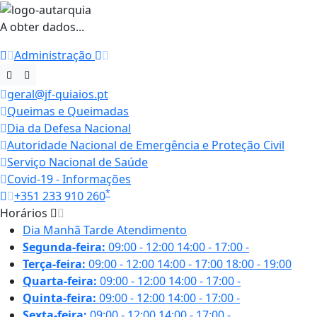
A obter dados...
Administração
geral@jf-quiaios.pt
Queimas e Queimadas
Dia da Defesa Nacional
Autoridade Nacional de Emergência e Proteção Civil
Serviço Nacional de Saúde
Covid-19 - Informações
*
+351 233 910 260
Horários
Dia
Manhã
Tarde
Atendimento
Segunda-feira:
09:00 - 12:00
14:00 - 17:00
-
Terça-feira:
09:00 - 12:00
14:00 - 17:00
18:00 - 19:00
Quarta-feira:
09:00 - 12:00
14:00 - 17:00
-
Quinta-feira:
09:00 - 12:00
14:00 - 17:00
-
Sexta-feira:
09:00 - 12:00
14:00 - 17:00
-