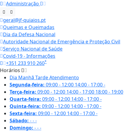
Administração
geral@jf-quiaios.pt
Queimas e Queimadas
Dia da Defesa Nacional
Autoridade Nacional de Emergência e Proteção Civil
Serviço Nacional de Saúde
Covid-19 - Informações
*
+351 233 910 260
Horários
Dia
Manhã
Tarde
Atendimento
Segunda-feira:
09:00 - 12:00
14:00 - 17:00
-
Terça-feira:
09:00 - 12:00
14:00 - 17:00
18:00 - 19:00
Quarta-feira:
09:00 - 12:00
14:00 - 17:00
-
Quinta-feira:
09:00 - 12:00
14:00 - 17:00
-
Sexta-feira:
09:00 - 12:00
14:00 - 17:00
-
Sábado:
-
-
-
Domingo:
-
-
-